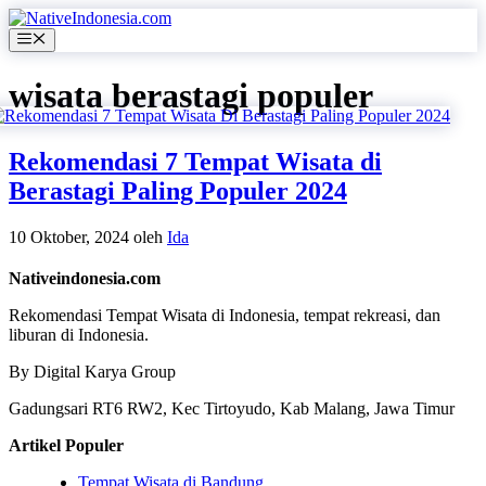
Langsung
ke
Menu
isi
wisata berastagi populer
Rekomendasi 7 Tempat Wisata di
Berastagi Paling Populer 2024
10 Oktober, 2024
oleh
Ida
Nativeindonesia.com
Rekomendasi Tempat Wisata di Indonesia, tempat rekreasi, dan
liburan di Indonesia.
By Digital Karya Group
Gadungsari RT6 RW2, Kec Tirtoyudo, Kab Malang, Jawa Timur
Artikel Populer
Tempat Wisata di Bandung