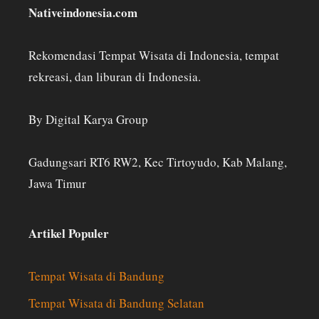
Nativeindonesia.com
Rekomendasi Tempat Wisata di Indonesia, tempat
rekreasi, dan liburan di Indonesia.
By Digital Karya Group
Gadungsari RT6 RW2, Kec Tirtoyudo, Kab Malang,
Jawa Timur
Artikel Populer
Tempat Wisata di Bandung
Tempat Wisata di Bandung Selatan