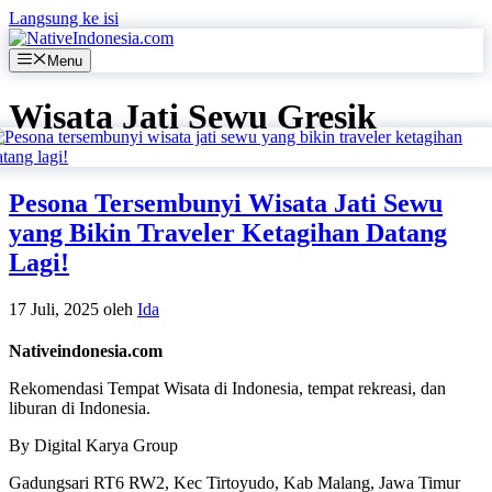
Langsung ke isi
Menu
Wisata Jati Sewu Gresik
Pesona Tersembunyi Wisata Jati Sewu
yang Bikin Traveler Ketagihan Datang
Lagi!
17 Juli, 2025
oleh
Ida
Nativeindonesia.com
Rekomendasi Tempat Wisata di Indonesia, tempat rekreasi, dan
liburan di Indonesia.
By Digital Karya Group
Gadungsari RT6 RW2, Kec Tirtoyudo, Kab Malang, Jawa Timur