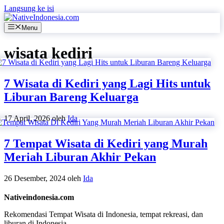
Langsung ke isi
Menu
wisata kediri
7 Wisata di Kediri yang Lagi Hits untuk
Liburan Bareng Keluarga
17 April, 2026
oleh
Ida
7 Tempat Wisata di Kediri yang Murah
Meriah Liburan Akhir Pekan
26 Desember, 2024
oleh
Ida
Nativeindonesia.com
Rekomendasi Tempat Wisata di Indonesia, tempat rekreasi, dan
liburan di Indonesia.