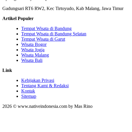
Gadungsari RT6 RW2, Kec Tirtoyudo, Kab Malang, Jawa Timur
Artikel Populer
Tempat Wisata di Bandung
Tempat Wisata di Bandung Selatan
Tempat Wisata di Garut
Wisata Bogor
Wisata Jogja
Wisata Malang
Wisata Bali
Link
Kebijakan Privasi
Tentang Kami & Redaksi
Kontak
Sitemap
2026 © www.nativeindonesia.com by Mas Rino