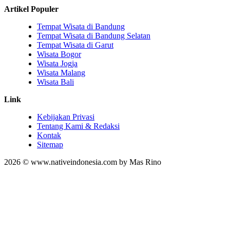
Artikel Populer
Tempat Wisata di Bandung
Tempat Wisata di Bandung Selatan
Tempat Wisata di Garut
Wisata Bogor
Wisata Jogja
Wisata Malang
Wisata Bali
Link
Kebijakan Privasi
Tentang Kami & Redaksi
Kontak
Sitemap
2026 © www.nativeindonesia.com by Mas Rino