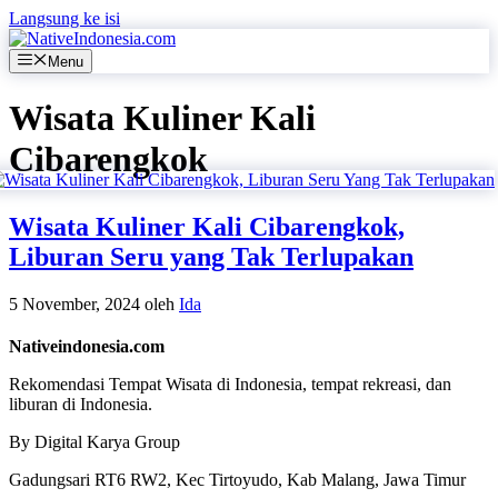
Langsung ke isi
Menu
Wisata Kuliner Kali
Cibarengkok
Wisata Kuliner Kali Cibarengkok,
Liburan Seru yang Tak Terlupakan
5 November, 2024
oleh
Ida
Nativeindonesia.com
Rekomendasi Tempat Wisata di Indonesia, tempat rekreasi, dan
liburan di Indonesia.
By Digital Karya Group
Gadungsari RT6 RW2, Kec Tirtoyudo, Kab Malang, Jawa Timur