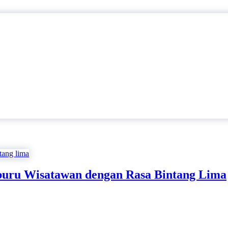
iburu Wisatawan dengan Rasa Bintang Lima