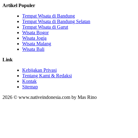
Artikel Populer
Tempat Wisata di Bandung
Tempat Wisata di Bandung Selatan
Tempat Wisata di Garut
Wisata Bogor
Wisata Jogja
Wisata Malang
Wisata Bali
Link
Kebijakan Privasi
Tentang Kami & Redaksi
Kontak
Sitemap
2026 © www.nativeindonesia.com by Mas Rino