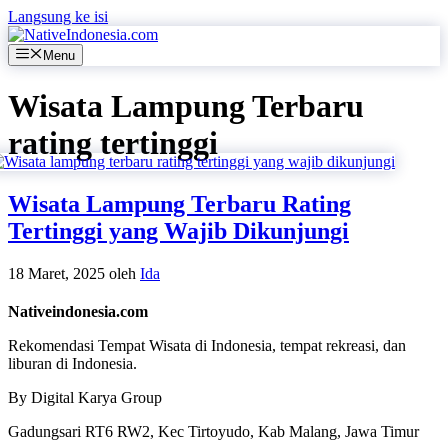
Langsung ke isi
Menu
Wisata Lampung Terbaru
rating tertinggi
Wisata Lampung Terbaru Rating
Tertinggi yang Wajib Dikunjungi
18 Maret, 2025
oleh
Ida
Nativeindonesia.com
Rekomendasi Tempat Wisata di Indonesia, tempat rekreasi, dan
liburan di Indonesia.
By Digital Karya Group
Gadungsari RT6 RW2, Kec Tirtoyudo, Kab Malang, Jawa Timur