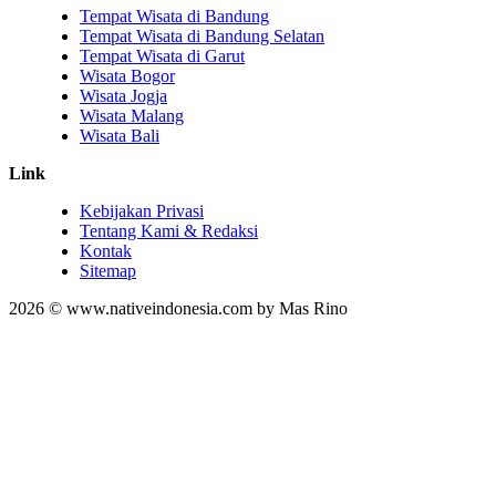
Tempat Wisata di Bandung
Tempat Wisata di Bandung Selatan
Tempat Wisata di Garut
Wisata Bogor
Wisata Jogja
Wisata Malang
Wisata Bali
Link
Kebijakan Privasi
Tentang Kami & Redaksi
Kontak
Sitemap
2026 © www.nativeindonesia.com by Mas Rino