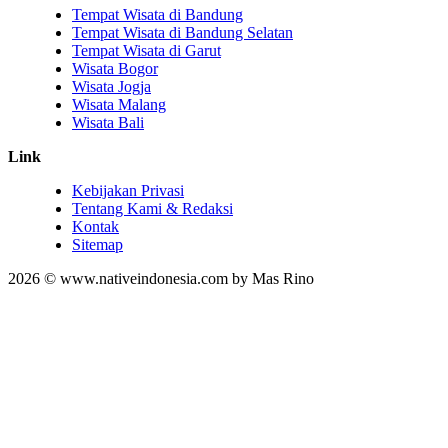
Tempat Wisata di Bandung
Tempat Wisata di Bandung Selatan
Tempat Wisata di Garut
Wisata Bogor
Wisata Jogja
Wisata Malang
Wisata Bali
Link
Kebijakan Privasi
Tentang Kami & Redaksi
Kontak
Sitemap
2026 © www.nativeindonesia.com by Mas Rino