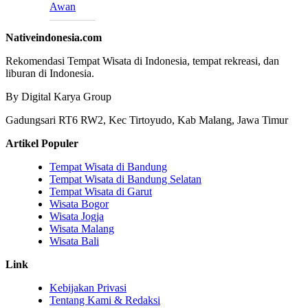
Awan
Nativeindonesia.com
Rekomendasi Tempat Wisata di Indonesia, tempat rekreasi, dan
liburan di Indonesia.
By Digital Karya Group
Gadungsari RT6 RW2, Kec Tirtoyudo, Kab Malang, Jawa Timur
Artikel Populer
Tempat Wisata di Bandung
Tempat Wisata di Bandung Selatan
Tempat Wisata di Garut
Wisata Bogor
Wisata Jogja
Wisata Malang
Wisata Bali
Link
Kebijakan Privasi
Tentang Kami & Redaksi