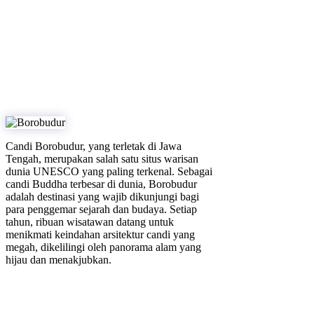
Candi Borobudur, yang terletak di Jawa
Tengah, merupakan salah satu situs warisan
dunia UNESCO yang paling terkenal. Sebagai
candi Buddha terbesar di dunia, Borobudur
adalah destinasi yang wajib dikunjungi bagi
para penggemar sejarah dan budaya. Setiap
tahun, ribuan wisatawan datang untuk
menikmati keindahan arsitektur candi yang
megah, dikelilingi oleh panorama alam yang
hijau dan menakjubkan.