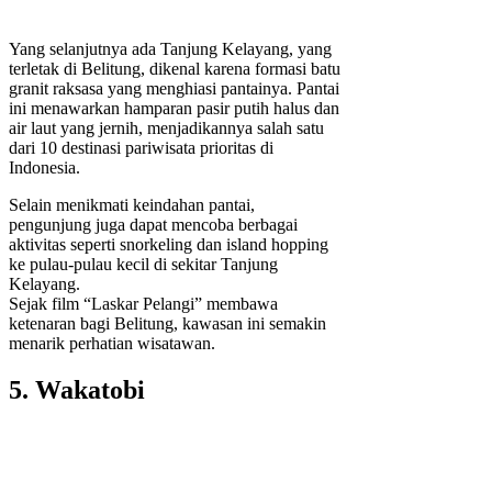
Yang selanjutnya ada Tanjung Kelayang, yang
terletak di Belitung, dikenal karena formasi batu
granit raksasa yang menghiasi pantainya. Pantai
ini menawarkan hamparan pasir putih halus dan
air laut yang jernih, menjadikannya salah satu
dari 10 destinasi pariwisata prioritas di
Indonesia.
Selain menikmati keindahan pantai,
pengunjung juga dapat mencoba berbagai
aktivitas seperti snorkeling dan island hopping
ke pulau-pulau kecil di sekitar Tanjung
Kelayang.
Sejak film “Laskar Pelangi” membawa
ketenaran bagi Belitung, kawasan ini semakin
menarik perhatian wisatawan.
5. Wakatobi