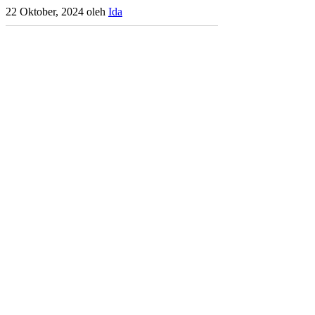
22 Oktober, 2024
oleh
Ida