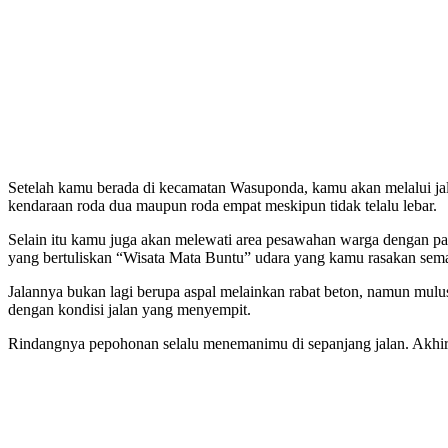
Setelah kamu berada di kecamatan Wasuponda, kamu akan melalui jala
kendaraan roda dua maupun roda empat meskipun tidak telalu lebar.
Selain itu kamu juga akan melewati area pesawahan warga dengan p
yang bertuliskan “Wisata Mata Buntu” udara yang kamu rasakan sema
Jalannya bukan lagi berupa aspal melainkan rabat beton, namun mulus
dengan kondisi jalan yang menyempit.
Rindangnya pepohonan selalu menemanimu di sepanjang jalan. Akhir