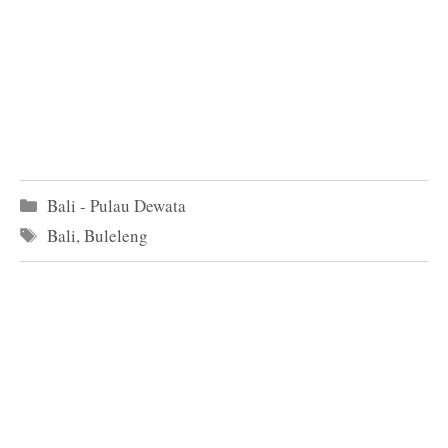
Kategori
Bali - Pulau Dewata
Tag
Bali
,
Buleleng