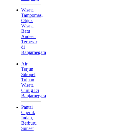
Wisata
Tampomas,
Objek
Wisata
Batu
Andesit
Terbesar
di
Banjarnegara
Air
Terjun
Sikopel,
Tujuan
Wisata
Curug Di
Banjarnegara
Pantai
Cijeruk
Indah,
Berburu
Sunset