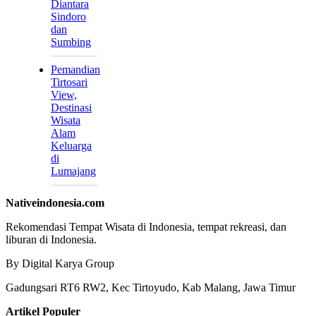
Diantara
Sindoro
dan
Sumbing
Pemandian
Tirtosari
View,
Destinasi
Wisata
Alam
Keluarga
di
Lumajang
Nativeindonesia.com
Rekomendasi Tempat Wisata di Indonesia, tempat rekreasi, dan
liburan di Indonesia.
By Digital Karya Group
Gadungsari RT6 RW2, Kec Tirtoyudo, Kab Malang, Jawa Timur
Artikel Populer