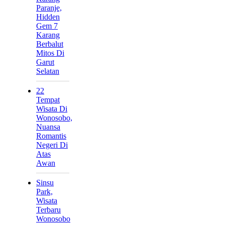
Paranje,
Hidden
Gem 7
Karang
Berbalut
Mitos Di
Garut
Selatan
22
Tempat
Wisata Di
Wonosobo,
Nuansa
Romantis
Negeri Di
Atas
Awan
Sinsu
Park,
Wisata
Terbaru
Wonosobo