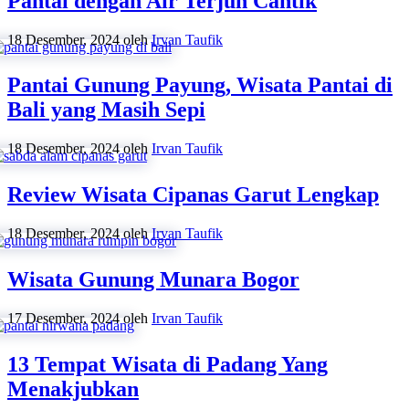
Pantai dengan Air Terjun Cantik
18 Desember, 2024
oleh
Irvan Taufik
Pantai Gunung Payung, Wisata Pantai di
Bali yang Masih Sepi
18 Desember, 2024
oleh
Irvan Taufik
Review Wisata Cipanas Garut Lengkap
18 Desember, 2024
oleh
Irvan Taufik
Wisata Gunung Munara Bogor
17 Desember, 2024
oleh
Irvan Taufik
13 Tempat Wisata di Padang Yang
Menakjubkan