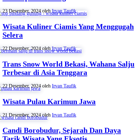
23 Desember, 2024
oleh
Irvan Taufik
Wisata Kuliner Ciamis Yang Menggugah
Selera
22 Desember, 2024
oleh
Irvan Taufik
Trans Snow World Bekasi, Wahana Salju
Terbesar di Asia Tenggara
22 Desember, 2024
oleh
Irvan Taufik
Wisata Pulau Karimun Jawa
21 Desember, 2024
oleh
Irvan Taufik
Candi Borobudur, Sejarah Dan Daya
Tarik Wisata Yang Eksotis