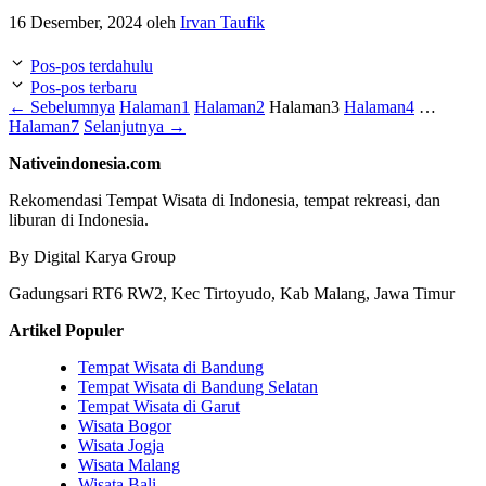
16 Desember, 2024
oleh
Irvan Taufik
Pos-pos terdahulu
Pos-pos terbaru
←
Sebelumnya
Halaman
1
Halaman
2
Halaman
3
Halaman
4
…
Halaman
7
Selanjutnya
→
Nativeindonesia.com
Rekomendasi Tempat Wisata di Indonesia, tempat rekreasi, dan
liburan di Indonesia.
By Digital Karya Group
Gadungsari RT6 RW2, Kec Tirtoyudo, Kab Malang, Jawa Timur
Artikel Populer
Tempat Wisata di Bandung
Tempat Wisata di Bandung Selatan
Tempat Wisata di Garut
Wisata Bogor
Wisata Jogja
Wisata Malang
Wisata Bali