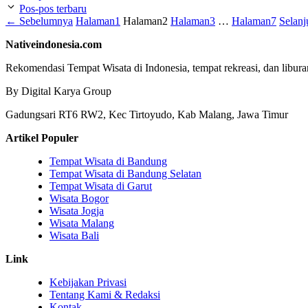
Pos-pos terbaru
←
Sebelumnya
Halaman
1
Halaman
2
Halaman
3
…
Halaman
7
Selan
Nativeindonesia.com
Rekomendasi Tempat Wisata di Indonesia, tempat rekreasi, dan libura
By Digital Karya Group
Gadungsari RT6 RW2, Kec Tirtoyudo, Kab Malang, Jawa Timur
Artikel Populer
Tempat Wisata di Bandung
Tempat Wisata di Bandung Selatan
Tempat Wisata di Garut
Wisata Bogor
Wisata Jogja
Wisata Malang
Wisata Bali
Link
Kebijakan Privasi
Tentang Kami & Redaksi
Kontak