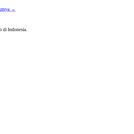
jutnya
→
n di Indonesia.