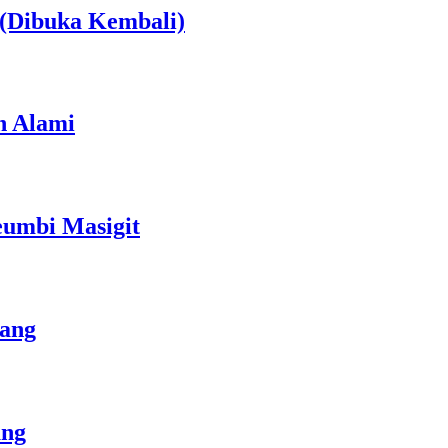
(Dibuka Kembali)
h Alami
umbi Masigit
bang
ung