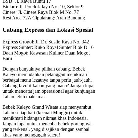
BSD: Jl. Rawa Buntu 17
Bintaro: Jl. Pondok Jaya No. 10, Sektor 9
Cinere: Jl. Cinere Raya Blok M No. 77
Rest Area 72A Cipularang: Arah Bandung
Cabang Express dan Lokasi Spesial
Express Grogol: Jl. Dr. Susilo Raya No. 342
Express Sunter: Ruko Royal Sunter Blok D 16
Daan Mogot: Kawasan Kuliner Daan Mogot
Baru
Dengan banyaknya pilihan cabang, Bebek
Kaleyo memudahkan pelanggan menikmati
berbagai menu lezatnya tanpa perlu jauh-jauh.
Cabang favorit kalian yang mana? Jangan lupa
untuk mencatat jam operasional agar kunjungan
kalian lebih maksimal.
Bebek Kaleyo Grand Wisata siap menyambut
kalian setiap hari (kecuali Minggu) untuk
menikmati hidangan nikmat khas Indonesia.
Jangan lupa untuk mencoba bebek gorengnya
yang terkenal, yang disajikan dengan sambal
khas yang menggugah selera!