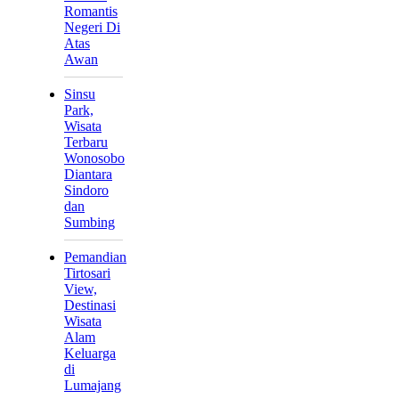
Romantis
Negeri Di
Atas
Awan
Sinsu
Park,
Wisata
Terbaru
Wonosobo
Diantara
Sindoro
dan
Sumbing
Pemandian
Tirtosari
View,
Destinasi
Wisata
Alam
Keluarga
di
Lumajang