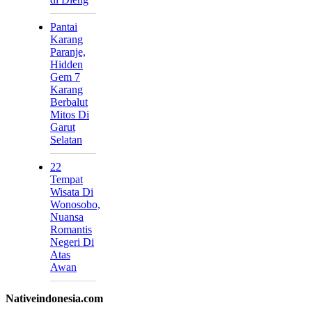
Pantai
Karang
Paranje,
Hidden
Gem 7
Karang
Berbalut
Mitos Di
Garut
Selatan
22
Tempat
Wisata Di
Wonosobo,
Nuansa
Romantis
Negeri Di
Atas
Awan
Nativeindonesia.com