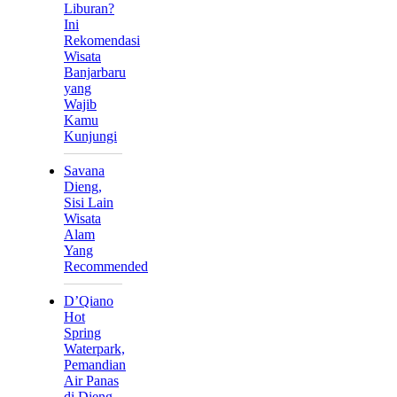
Liburan?
Ini
Rekomendasi
Wisata
Banjarbaru
yang
Wajib
Kamu
Kunjungi
Savana
Dieng,
Sisi Lain
Wisata
Alam
Yang
Recommended
D’Qiano
Hot
Spring
Waterpark,
Pemandian
Air Panas
di Dieng