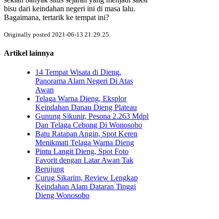
bisu dari keindahan negeri ini di masa lalu.
Bagaimana, tertarik ke tempat ini?
Originally posted 2021-06-13 21:29:25.
Artikel lainnya
14 Tempat Wisata di Dieng,
Panorama Alam Negeri Di Atas
Awan
Telaga Warna Dieng, Eksplor
Keindahan Danau Dieng Plateau
Gunung Sikunir, Pesona 2.263 Mdpl
Dan Telaga Cebong Di Wonosobo
Batu Ratapan Angin, Spot Keren
Menikmati Telaga Warna Dieng
Pintu Langit Dieng, Spot Foto
Favorit dengan Latar Awan Tak
Berujung
Curug Sikarim, Review Lengkap
Keindahan Alam Dataran Tinggi
Dieng Wonosobo