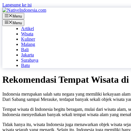
Langsung ke isi
Menu
Menu
Artikel
Wisata
Kuliner
Malang
Bali
Jakarta
Surabaya
Batu
Rekomendasi Tempat Wisata di 
Indonesia merupakan salah satu negara yang memiliki kekayaan alam 
Dari Sabang sampai Merauke, terdapat banyak sekali objek wisata yang
Tempat wisata di Indonesia begitu beragam, mulai dari wisata alam, s
Indonesia menyediakan banyak sekali tempat wisata alam yang menakju
Tidak hanya itu, wisata Indonesia juga menawarkan objek wisata seja
wisata sejarah yang menarik. Selain itu, Indonesia juga memiliki banya