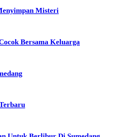
 Menyimpan Misteri
 Cocok Bersama Keluarga
umedang
 Terbaru
an Untuk Berlibur Di Sumedang