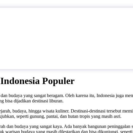
Indonesia Populer
dan budaya yang sangat beragam. Oleh karena itu, Indonesia juga memi
 bisa dijadikan destinasi liburan.
ejarah, budaya, hingga wisata kuliner. Destinasi-destinasi tersebut me
bkan, seperti gunung, pantai, dan hutan tropis yang masih asri.
rah dan budaya yang sangat kaya. Ada banyak bangunan peninggalan seja
k warisan budaya yang masih dilestarikan dan bisa dikunjungi, seperti t