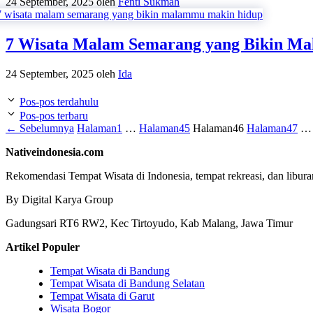
24 September, 2025
oleh
Fenti Sukmah
7 Wisata Malam Semarang yang Bikin M
24 September, 2025
oleh
Ida
Pos-pos terdahulu
Pos-pos terbaru
←
Sebelumnya
Halaman
1
…
Halaman
45
Halaman
46
Halaman
47
…
Nativeindonesia.com
Rekomendasi Tempat Wisata di Indonesia, tempat rekreasi, dan libura
By Digital Karya Group
Gadungsari RT6 RW2, Kec Tirtoyudo, Kab Malang, Jawa Timur
Artikel Populer
Tempat Wisata di Bandung
Tempat Wisata di Bandung Selatan
Tempat Wisata di Garut
Wisata Bogor