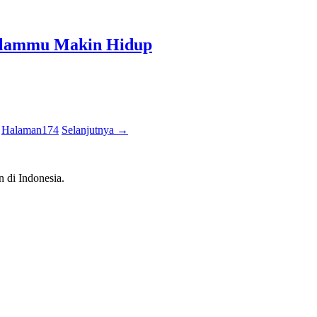
alammu Makin Hidup
Halaman
174
Selanjutnya
→
n di Indonesia.