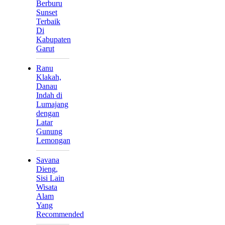
Berburu
Sunset
Terbaik
Di
Kabupaten
Garut
Ranu
Klakah,
Danau
Indah di
Lumajang
dengan
Latar
Gunung
Lemongan
Savana
Dieng,
Sisi Lain
Wisata
Alam
Yang
Recommended