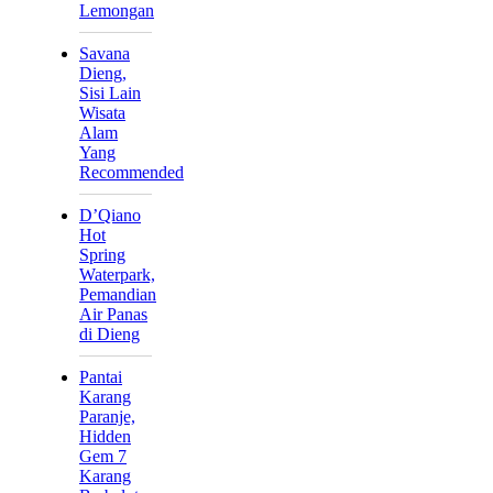
Lemongan
Savana
Dieng,
Sisi Lain
Wisata
Alam
Yang
Recommended
D’Qiano
Hot
Spring
Waterpark,
Pemandian
Air Panas
di Dieng
Pantai
Karang
Paranje,
Hidden
Gem 7
Karang