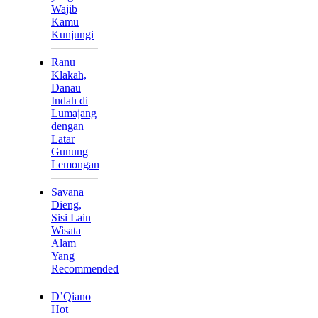
Wajib
Kamu
Kunjungi
Ranu
Klakah,
Danau
Indah di
Lumajang
dengan
Latar
Gunung
Lemongan
Savana
Dieng,
Sisi Lain
Wisata
Alam
Yang
Recommended
D’Qiano
Hot