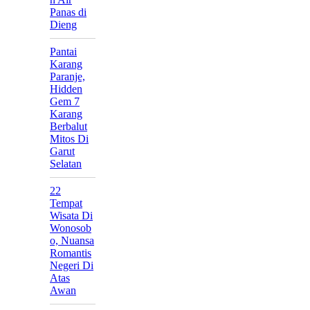
Panas di
Dieng
Pantai
Karang
Paranje,
Hidden
Gem 7
Karang
Berbalut
Mitos Di
Garut
Selatan
22
Tempat
Wisata Di
Wonosob
o, Nuansa
Romantis
Negeri Di
Atas
Awan