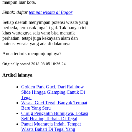
maupun luar kota.
Simak: daftar
tempat wisata di Bogor
Setiap daerah menyimpan potensi wisata yang
berbeda, termasuk juga Tegal. Tak hanya ciri
khas wartegnya saja yang bisa menarik
perhatian, tetapi juga kekayaan alam dan
potensi wisata yang ada di dalamnya.
Anda tertarik mengunjunginya?
Originally posted 2018-08-05 18:26:24.
Artikel lainnya
Golden Park Guci, Dari Rainbow
Slide Hingga Glamping Cantik Di
Tegal
Wisata Guci Tegal, Banyak Tempat
Baru Yang Seru
Curug Pengantin Bumijawa, Lokasi
Self Healing Terbaik Di Tegal
Pantai Muarareja Indah, Tempat
Wisata Bahari Di Tegal Yang