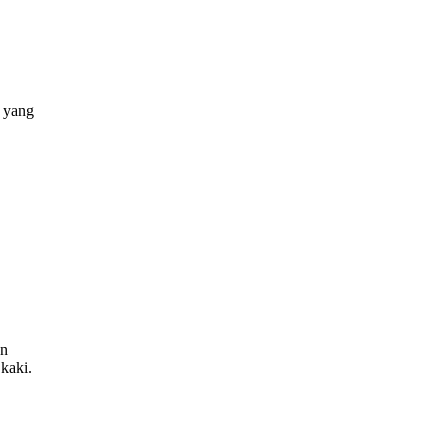
n yang
an
kaki.