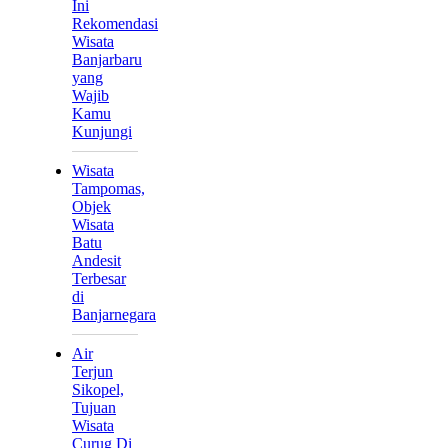
Ini
Rekomendasi
Wisata
Banjarbaru
yang
Wajib
Kamu
Kunjungi
Wisata
Tampomas,
Objek
Wisata
Batu
Andesit
Terbesar
di
Banjarnegara
Air
Terjun
Sikopel,
Tujuan
Wisata
Curug Di