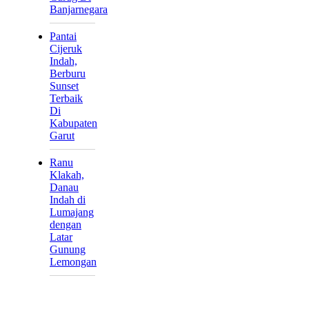
Banjarnegara
Pantai
Cijeruk
Indah,
Berburu
Sunset
Terbaik
Di
Kabupaten
Garut
Ranu
Klakah,
Danau
Indah di
Lumajang
dengan
Latar
Gunung
Lemongan