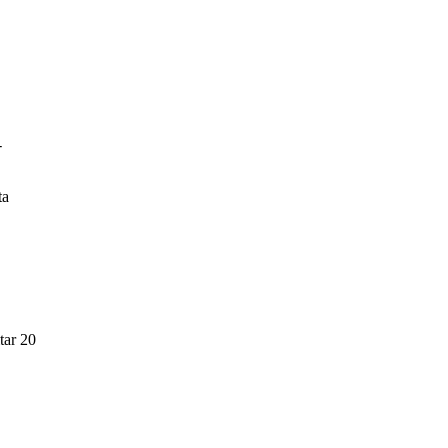
-
ta
tar 20