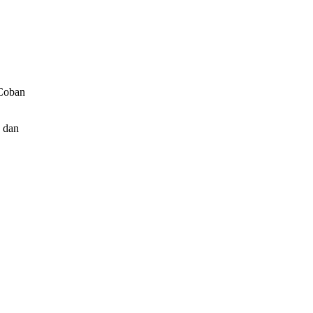
 Coban
 dan