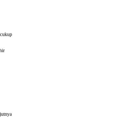
 cukup
hir
jutnya