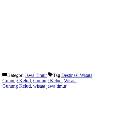
Kategori
Jawa Timur
Tag
Destinasi Wisata
Gunung Kelud
,
Gunung Kelud
,
Wisata
Gunung Kelud
,
wisata jawa timur