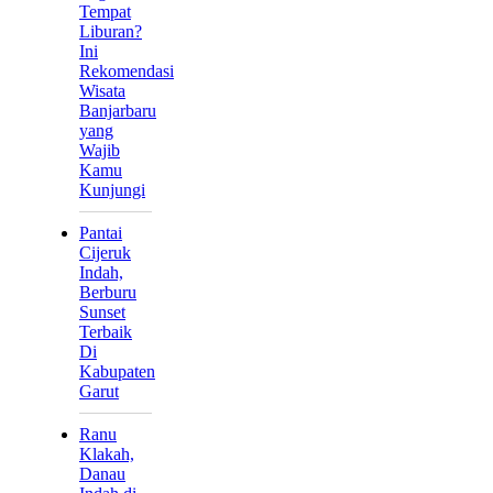
Tempat
Liburan?
Ini
Rekomendasi
Wisata
Banjarbaru
yang
Wajib
Kamu
Kunjungi
Pantai
Cijeruk
Indah,
Berburu
Sunset
Terbaik
Di
Kabupaten
Garut
Ranu
Klakah,
Danau