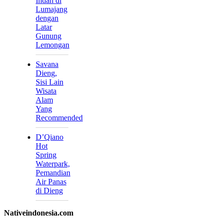
Indah di
Lumajang
dengan
Latar
Gunung
Lemongan
Savana
Dieng,
Sisi Lain
Wisata
Alam
Yang
Recommended
D’Qiano
Hot
Spring
Waterpark,
Pemandian
Air Panas
di Dieng
Nativeindonesia.com