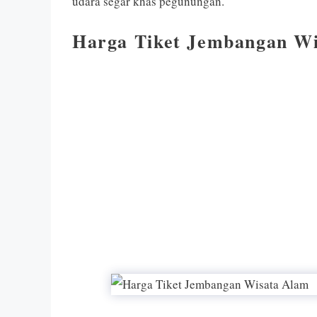
udara segar khas pegunungan.
Harga Tiket Jembangan W