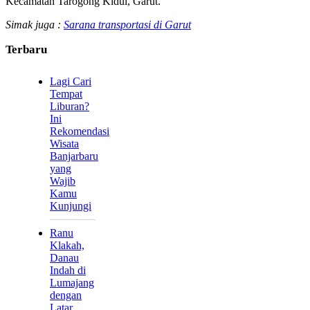
Kecamatan Tarogong Kidul, Garut.
Simak juga :
Sarana transportasi di Garut
Terbaru
Lagi Cari
Tempat
Liburan?
Ini
Rekomendasi
Wisata
Banjarbaru
yang
Wajib
Kamu
Kunjungi
Ranu
Klakah,
Danau
Indah di
Lumajang
dengan
Latar