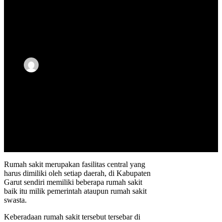
dan Swasta)
Samsul
Updated
18 November,
Ma'arif
2022
Rumah sakit merupakan fasilitas central yang
harus dimiliki oleh setiap daerah, di Kabupaten
Garut sendiri memiliki beberapa rumah sakit
baik itu milik pemerintah ataupun rumah sakit
swasta.
Keberadaan rumah sakit tersebut tersebar di