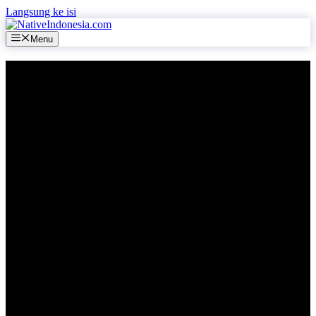
Langsung ke isi
Menu
[rank_math_breadcrumb]
Daftar Rumah
Sakit Di Garut
(Pemerintah