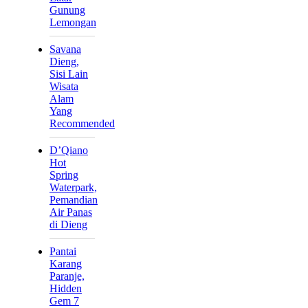
Gunung
Lemongan
Savana
Dieng,
Sisi Lain
Wisata
Alam
Yang
Recommended
D’Qiano
Hot
Spring
Waterpark,
Pemandian
Air Panas
di Dieng
Pantai
Karang
Paranje,
Hidden
Gem 7