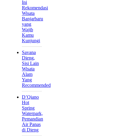
Ini
Rekomendasi
Wisata
Banjarbaru
yang
Wajib
Kamu
Kunjungi
Savana
Dieng,
Sisi Lain
Wisata
Alam
Yang
Recommended
D’Qiano
Hot
Spring
Waterpark,
Pemandian
Air Panas
di Dieng