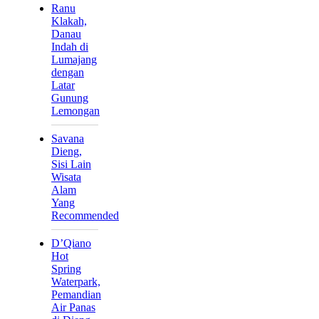
Ranu
Klakah,
Danau
Indah di
Lumajang
dengan
Latar
Gunung
Lemongan
Savana
Dieng,
Sisi Lain
Wisata
Alam
Yang
Recommended
D’Qiano
Hot
Spring
Waterpark,
Pemandian
Air Panas