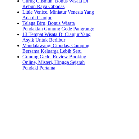
Curug Ciismun, Bonus Wisata Di
Kebun Raya Cibodas
Little Venice, Miniatur Venesia Yang
Ada di Cianjur
Telaga Biru, Bonus Wisata
Pendakian Gunung Gede Pangrango
13 Tempat Wisata Di Cianjur Yang
Asyik Untuk Berlibur
Mandalawangi Cibodas, Camping
Bersama Keluarga Lebih Seru
Gunung Gede, Review Booking
Online, Misteri, Hingga Sejarah
Pendaki Pertama