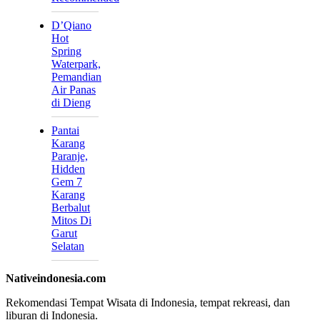
D’Qiano
Hot
Spring
Waterpark,
Pemandian
Air Panas
di Dieng
Pantai
Karang
Paranje,
Hidden
Gem 7
Karang
Berbalut
Mitos Di
Garut
Selatan
Nativeindonesia.com
Rekomendasi Tempat Wisata di Indonesia, tempat rekreasi, dan
liburan di Indonesia.