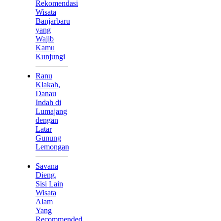
Rekomendasi
Wisata
Banjarbaru
yang
Wajib
Kamu
Kunjungi
Ranu
Klakah,
Danau
Indah di
Lumajang
dengan
Latar
Gunung
Lemongan
Savana
Dieng,
Sisi Lain
Wisata
Alam
Yang
Recommended