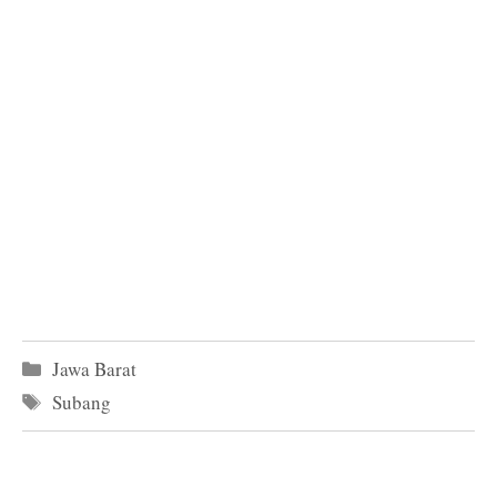
Kategori
Jawa Barat
Tag
Subang