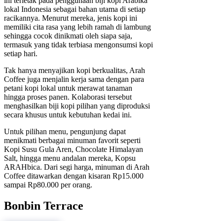
ini terletak pada penggunaan biji kopi Arabika
lokal Indonesia sebagai bahan utama di setiap
racikannya. Menurut mereka, jenis kopi ini
memiliki cita rasa yang lebih ramah di lambung
sehingga cocok dinikmati oleh siapa saja,
termasuk yang tidak terbiasa mengonsumsi kopi
setiap hari.
Tak hanya menyajikan kopi berkualitas, Arah
Coffee juga menjalin kerja sama dengan para
petani kopi lokal untuk merawat tanaman
hingga proses panen. Kolaborasi tersebut
menghasilkan biji kopi pilihan yang diproduksi
secara khusus untuk kebutuhan kedai ini.
Untuk pilihan menu, pengunjung dapat
menikmati berbagai minuman favorit seperti
Kopi Susu Gula Aren, Chocolate Himalayan
Salt, hingga menu andalan mereka, Kopsu
ARAHbica. Dari segi harga, minuman di Arah
Coffee ditawarkan dengan kisaran Rp15.000
sampai Rp80.000 per orang.
Bonbin Terrace