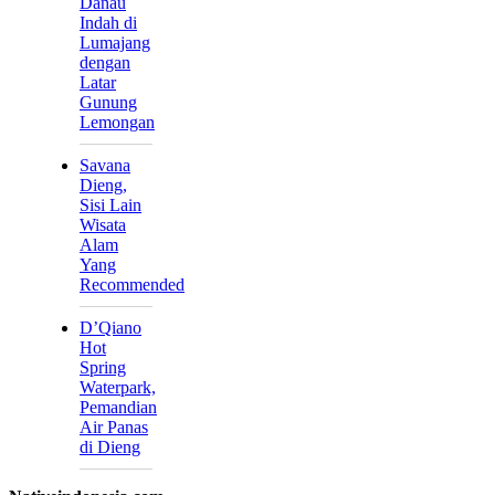
Danau
Indah di
Lumajang
dengan
Latar
Gunung
Lemongan
Savana
Dieng,
Sisi Lain
Wisata
Alam
Yang
Recommended
D’Qiano
Hot
Spring
Waterpark,
Pemandian
Air Panas
di Dieng