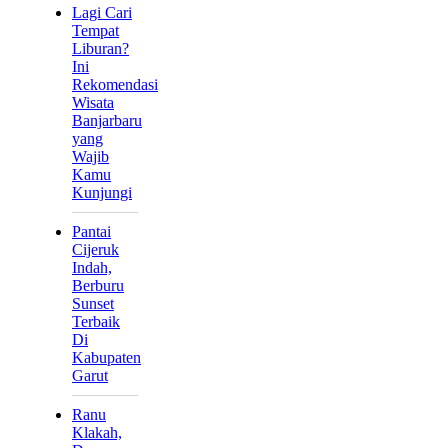
Lagi Cari
Tempat
Liburan?
Ini
Rekomendasi
Wisata
Banjarbaru
yang
Wajib
Kamu
Kunjungi
Pantai
Cijeruk
Indah,
Berburu
Sunset
Terbaik
Di
Kabupaten
Garut
Ranu
Klakah,