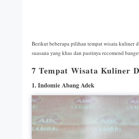
Berikut beberapa pilihan tempat wisata kuline
suasana yang khas dan pastinya recomend banget
7 Tempat Wisata Kuliner D
1. Indomie Abang Adek