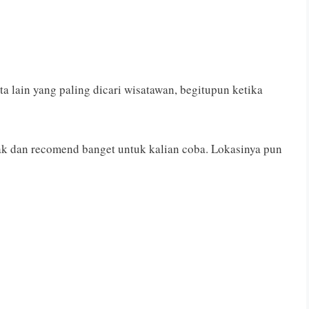
a lain yang paling dicari wisatawan, begitupun ketika
nak dan recomend banget untuk kalian coba. Lokasinya pun