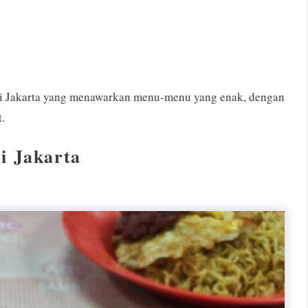
r di Jakarta yang menawarkan menu-menu yang enak, dengan
.
i Jakarta