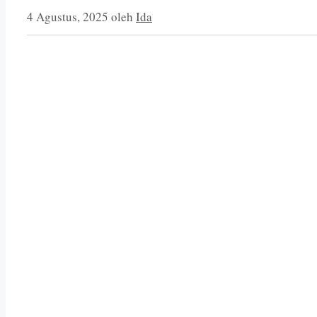
4 Agustus, 2025
oleh
Ida