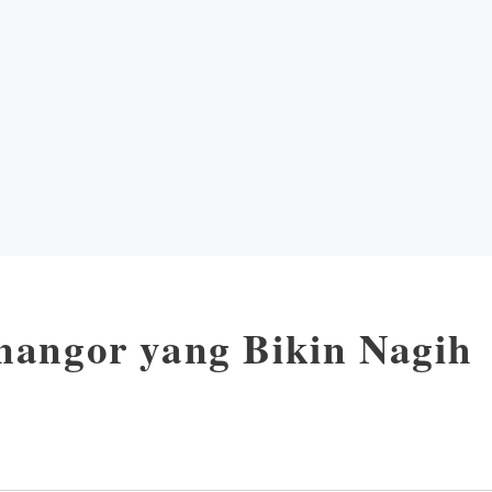
inangor yang Bikin Nagih