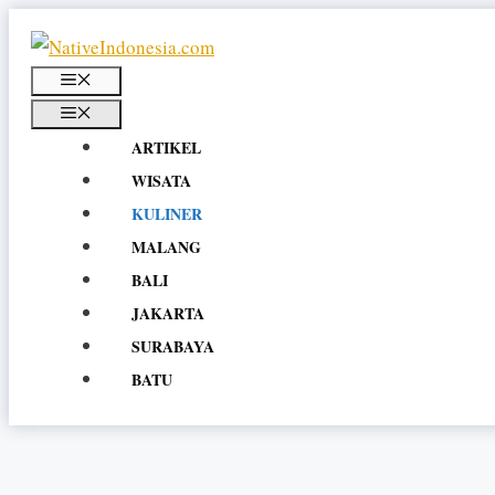
Langsung
ke
MENU
isi
MENU
ARTIKEL
WISATA
KULINER
MALANG
BALI
JAKARTA
SURABAYA
BATU