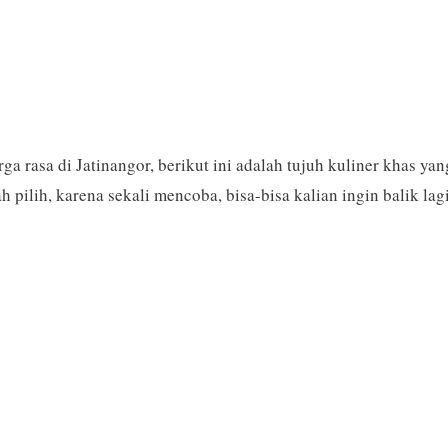
ga rasa di Jatinangor, berikut ini adalah tujuh kuliner khas yan
 pilih, karena sekali mencoba, bisa-bisa kalian ingin balik lag