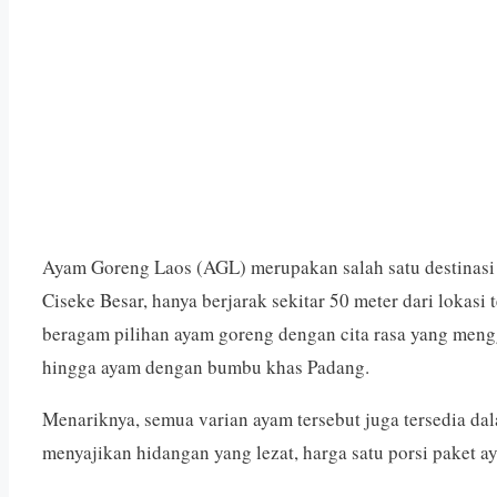
Ayam Goreng Laos (AGL) merupakan salah satu destinasi k
Ciseke Besar, hanya berjarak sekitar 50 meter dari lokasi 
beragam pilihan ayam goreng dengan cita rasa yang menggu
hingga ayam dengan bumbu khas Padang.
Menariknya, semua varian ayam tersebut juga tersedia da
menyajikan hidangan yang lezat, harga satu porsi paket a