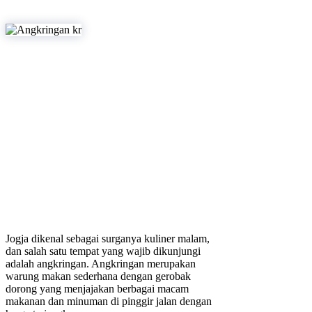
Jogja dikenal sebagai surganya kuliner malam,
dan salah satu tempat yang wajib dikunjungi
adalah angkringan. Angkringan merupakan
warung makan sederhana dengan gerobak
dorong yang menjajakan berbagai macam
makanan dan minuman di pinggir jalan dengan