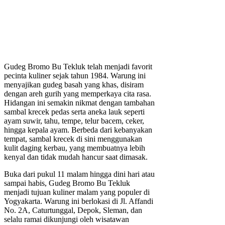
Gudeg Bromo Bu Tekluk telah menjadi favorit
pecinta kuliner sejak tahun 1984. Warung ini
menyajikan gudeg basah yang khas, disiram
dengan areh gurih yang memperkaya cita rasa.
Hidangan ini semakin nikmat dengan tambahan
sambal krecek pedas serta aneka lauk seperti
ayam suwir, tahu, tempe, telur bacem, ceker,
hingga kepala ayam. Berbeda dari kebanyakan
tempat, sambal krecek di sini menggunakan
kulit daging kerbau, yang membuatnya lebih
kenyal dan tidak mudah hancur saat dimasak.
Buka dari pukul 11 malam hingga dini hari atau
sampai habis, Gudeg Bromo Bu Tekluk
menjadi tujuan kuliner malam yang populer di
Yogyakarta. Warung ini berlokasi di Jl. Affandi
No. 2A, Caturtunggal, Depok, Sleman, dan
selalu ramai dikunjungi oleh wisatawan