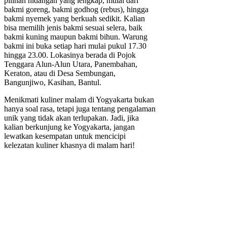
pilihan hidangan yang lengkap, mulai dari
bakmi goreng, bakmi godhog (rebus), hingga
bakmi nyemek yang berkuah sedikit. Kalian
bisa memilih jenis bakmi sesuai selera, baik
bakmi kuning maupun bakmi bihun. Warung
bakmi ini buka setiap hari mulai pukul 17.30
hingga 23.00. Lokasinya berada di Pojok
Tenggara Alun-Alun Utara, Panembahan,
Keraton, atau di Desa Sembungan,
Bangunjiwo, Kasihan, Bantul.
Menikmati kuliner malam di Yogyakarta bukan
hanya soal rasa, tetapi juga tentang pengalaman
unik yang tidak akan terlupakan. Jadi, jika
kalian berkunjung ke Yogyakarta, jangan
lewatkan kesempatan untuk mencicipi
kelezatan kuliner khasnya di malam hari!