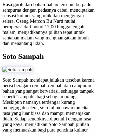
Rasa gurih dari bahan-bahan tersebut berpadu
sempurna dengan pedasnya cabai, menciptakan
sensasi kuliner yang unik dan menggugah
selera. Oseng Mercon Bu Narti mulai
beroperasi dari pukul 17.00 hingga tengah
malam, menjadikannya pilihan tepat untuk
santapan malam yang menghangatkan tubuh
dan menantang lidah.
Soto Sampah
Soto Sampah mendapat julukan tersebut karena
berisi beragam rempah-rempah dan campuran
bahan yang sangat bervariasi, sehingga tampak
seperti “sampah” bagi sebagian orang.
Meskipun namanya terdengar kurang
menggugah selera, soto ini menawarkan cita
rasa yang luar biasa dan mampu memanjakan
lidah. Setiap sendoknya dipenuhi dengan rasa
yang kaya, menjadikan Soto Sampah pilihan
yang memuaskan bagi para pencinta kuliner.