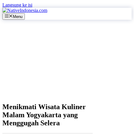
Langsung ke isi
Menu
Menikmati Wisata Kuliner
Malam Yogyakarta yang
Menggugah Selera