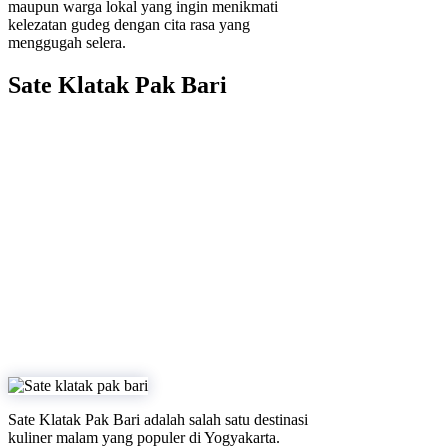
maupun warga lokal yang ingin menikmati
kelezatan gudeg dengan cita rasa yang
menggugah selera.
Sate Klatak Pak Bari
Sate Klatak Pak Bari adalah salah satu destinasi
kuliner malam yang populer di Yogyakarta.