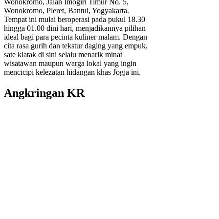
Wonokromo, Jalan Imogiri Timur No. 5,
Wonokromo, Pleret, Bantul, Yogyakarta.
Tempat ini mulai beroperasi pada pukul 18.30
hingga 01.00 dini hari, menjadikannya pilihan
ideal bagi para pecinta kuliner malam. Dengan
cita rasa gurih dan tekstur daging yang empuk,
sate klatak di sini selalu menarik minat
wisatawan maupun warga lokal yang ingin
mencicipi kelezatan hidangan khas Jogja ini.
Angkringan KR