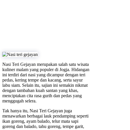
Nasi Teri Gejayan merupakan salah satu wisata
kuliner malam yang populer di Jogja. Hidangan
ini terdiri dari nasi yang dicampur dengan teri
pedas, kering tempe dan kacang, serta sayur
labu siam. Selain itu, sajian ini semakin nikmat
dengan tambahan kuah santan yang khas,
menciptakan cita rasa gurih dan pedas yang
menggugah selera.
Tak hanya itu, Nasi Teri Gejayan juga
menawarkan berbagai lauk pendamping seperti
ikan goreng, ayam balado, telur mata sapi
goreng dan balado, tahu goreng, tempe garit,