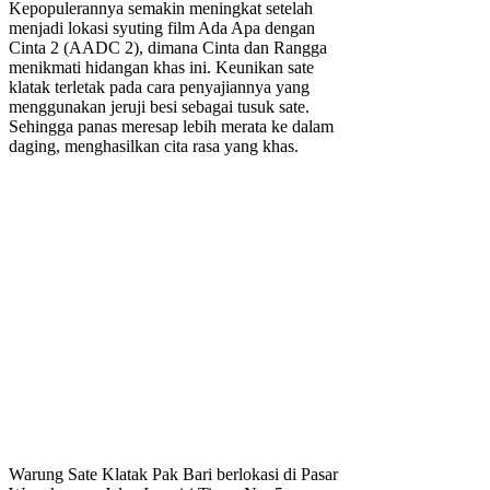
Kepopulerannya semakin meningkat setelah
menjadi lokasi syuting film Ada Apa dengan
Cinta 2 (AADC 2), dimana Cinta dan Rangga
menikmati hidangan khas ini. Keunikan sate
klatak terletak pada cara penyajiannya yang
menggunakan jeruji besi sebagai tusuk sate.
Sehingga panas meresap lebih merata ke dalam
daging, menghasilkan cita rasa yang khas.
Warung Sate Klatak Pak Bari berlokasi di Pasar