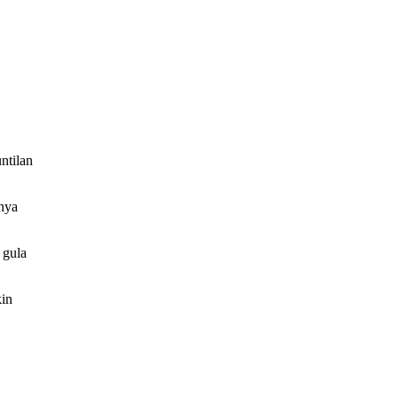
ntilan
nya
 gula
kin