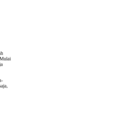
ah
 Mulai
ja
n-
aja,