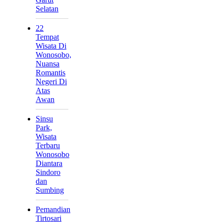
Selatan
22
Tempat
Wisata Di
Wonosobo,
Nuansa
Romantis
Negeri Di
Atas
Awan
Sinsu
Park,
Wisata
Terbaru
Wonosobo
Diantara
Sindoro
dan
Sumbing
Pemandian
Tirtosari