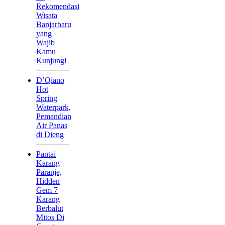
Rekomendasi
Wisata
Banjarbaru
yang
Wajib
Kamu
Kunjungi
D’Qiano
Hot
Spring
Waterpark,
Pemandian
Air Panas
di Dieng
Pantai
Karang
Paranje,
Hidden
Gem 7
Karang
Berbalut
Mitos Di