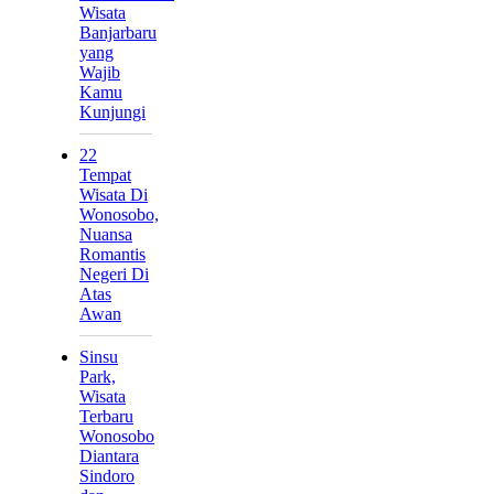
Wisata
Banjarbaru
yang
Wajib
Kamu
Kunjungi
22
Tempat
Wisata Di
Wonosobo,
Nuansa
Romantis
Negeri Di
Atas
Awan
Sinsu
Park,
Wisata
Terbaru
Wonosobo
Diantara
Sindoro