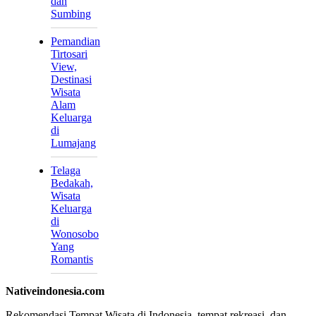
dan
Sumbing
Pemandian
Tirtosari
View,
Destinasi
Wisata
Alam
Keluarga
di
Lumajang
Telaga
Bedakah,
Wisata
Keluarga
di
Wonosobo
Yang
Romantis
Nativeindonesia.com
Rekomendasi Tempat Wisata di Indonesia, tempat rekreasi, dan