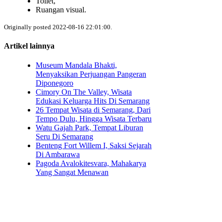
Toilet,
Ruangan visual.
Originally posted 2022-08-16 22:01:00.
Artikel lainnya
Museum Mandala Bhakti,
Menyaksikan Perjuangan Pangeran
Diponegoro
Cimory On The Valley, Wisata
Edukasi Keluarga Hits Di Semarang
26 Tempat Wisata di Semarang, Dari
Tempo Dulu, Hingga Wisata Terbaru
Watu Gajah Park, Tempat Liburan
Seru Di Semarang
Benteng Fort Willem I, Saksi Sejarah
Di Ambarawa
Pagoda Avalokitesvara, Mahakarya
Yang Sangat Menawan