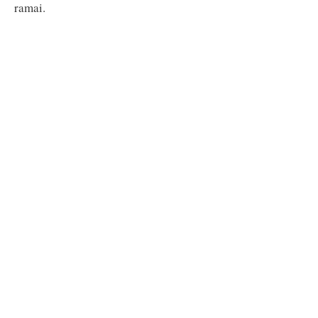
ramai.