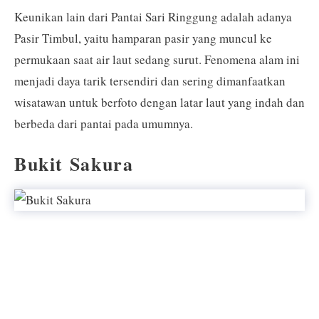
Keunikan lain dari Pantai Sari Ringgung adalah adanya
Pasir Timbul, yaitu hamparan pasir yang muncul ke
permukaan saat air laut sedang surut. Fenomena alam ini
menjadi daya tarik tersendiri dan sering dimanfaatkan
wisatawan untuk berfoto dengan latar laut yang indah dan
berbeda dari pantai pada umumnya.
Bukit Sakura