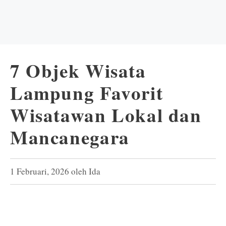
7 Objek Wisata
Lampung Favorit
Wisatawan Lokal dan
Mancanegara
1 Februari, 2026
oleh
Ida