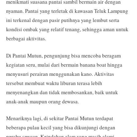
menikmati suasana pantai sambil bermain air dengan
nyaman. Pantai yang terletak di kawasan Teluk Lampung
ini terkenal dengan pasir putihnya yang lembut serta
kondisi ombak yang relatif tenang, sehingga aman untuk
berbagai aktivitas.
Di Pantai Mutun, pengunjung bisa mencoba beragam
kegiatan seru, mulai dari bermain banana boat hingga
menyusuri perairan menggunakan kano. Aktivitas
tersebut membuat waktu liburan terasa lebih
menyenangkan dan tidak membosankan, baik untuk
anak-anak maupun orang dewasa.
Menariknya lagi, di sekitar Pantai Mutun terdapat
beberapa pulau kecil yang bisa dikunjungi dengan
perahu sewaan. Keindahan alam yang masih alami