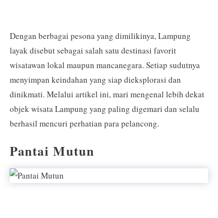
Dengan berbagai pesona yang dimilikinya, Lampung
layak disebut sebagai salah satu destinasi favorit
wisatawan lokal maupun mancanegara. Setiap sudutnya
menyimpan keindahan yang siap dieksplorasi dan
dinikmati. Melalui artikel ini, mari mengenal lebih dekat
objek wisata Lampung yang paling digemari dan selalu
berhasil mencuri perhatian para pelancong.
Pantai Mutun