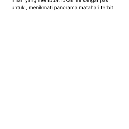
inilah yang membuat lokasi ini sangat pas
untuk , menikmati panorama matahari terbit.