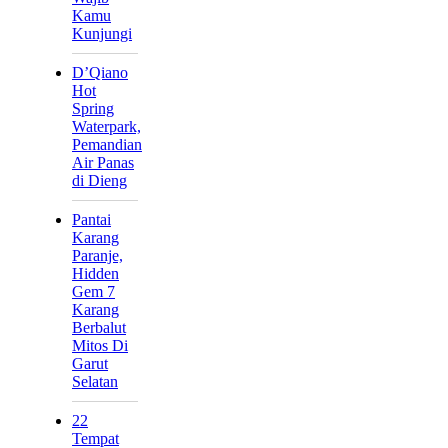
Kamu
Kunjungi
D’Qiano
Hot
Spring
Waterpark,
Pemandian
Air Panas
di Dieng
Pantai
Karang
Paranje,
Hidden
Gem 7
Karang
Berbalut
Mitos Di
Garut
Selatan
22
Tempat