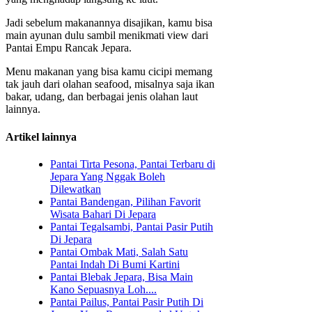
Jadi sebelum makanannya disajikan, kamu bisa
main ayunan dulu sambil menikmati view dari
Pantai Empu Rancak Jepara.
Menu makanan yang bisa kamu cicipi memang
tak jauh dari olahan seafood, misalnya saja ikan
bakar, udang, dan berbagai jenis olahan laut
lainnya.
Artikel lainnya
Pantai Tirta Pesona, Pantai Terbaru di
Jepara Yang Nggak Boleh
Dilewatkan
Pantai Bandengan, Pilihan Favorit
Wisata Bahari Di Jepara
Pantai Tegalsambi, Pantai Pasir Putih
Di Jepara
Pantai Ombak Mati, Salah Satu
Pantai Indah Di Bumi Kartini
Pantai Blebak Jepara, Bisa Main
Kano Sepuasnya Loh....
Pantai Pailus, Pantai Pasir Putih Di