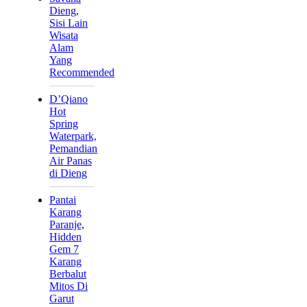
Dieng,
Sisi Lain
Wisata
Alam
Yang
Recommended
D’Qiano
Hot
Spring
Waterpark,
Pemandian
Air Panas
di Dieng
Pantai
Karang
Paranje,
Hidden
Gem 7
Karang
Berbalut
Mitos Di
Garut