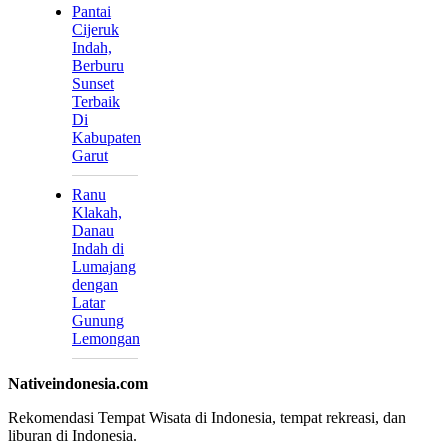
Pantai
Cijeruk
Indah,
Berburu
Sunset
Terbaik
Di
Kabupaten
Garut
Ranu
Klakah,
Danau
Indah di
Lumajang
dengan
Latar
Gunung
Lemongan
Nativeindonesia.com
Rekomendasi Tempat Wisata di Indonesia, tempat rekreasi, dan
liburan di Indonesia.