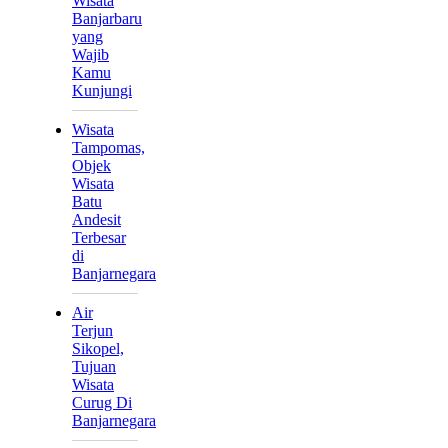
Wisata
Banjarbaru
yang
Wajib
Kamu
Kunjungi
Wisata
Tampomas,
Objek
Wisata
Batu
Andesit
Terbesar
di
Banjarnegara
Air
Terjun
Sikopel,
Tujuan
Wisata
Curug Di
Banjarnegara