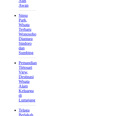
Atas
Awan
Sinsu
Park,
Wisata
Terbaru
Wonosobo
Diantara
Sindoro
dan
Sumbing
Pemandian
Tirtosari
View,
Destinasi
Wisata
Alam
Keluarga
di
Lumajang
Telaga
Bedakah,