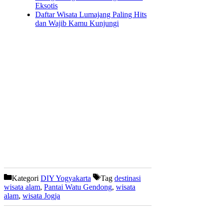
Eksotis
Daftar Wisata Lumajang Paling Hits
dan Wajib Kamu Kunjungi
Kategori
DIY Yogyakarta
Tag
destinasi
wisata alam
,
Pantai Watu Gendong
,
wisata
alam
,
wisata Jogja